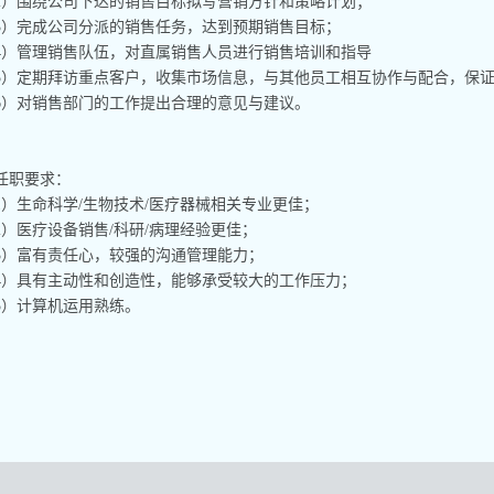
2）围绕公司下达的销售目标拟写营销方针和策略计划；
3）完成公司分派的销售任务，达到预期销售目标；
4）管理销售队伍，对直属销售人员进行销售培训和指导
5）定期拜访重点客户，收集市场信息，与其他员工相互协作与配合，保
6）对销售部门的工作提出合理的意见与建议。
任职要求：
1）生命科学/生物技术/医疗器械相关专业更佳；
2）医疗设备销售/科研/病理经验更佳；
3）富有责任心，较强的沟通管理能力；
4）具有主动性和创造性，能够承受较大的工作压力；
5）计算机运用熟练。